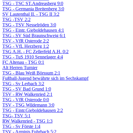
TSG - TSC ST.Andreasberg 9:0
TSG - Germania Breitenberg 3:0
SV Lautenthal II. - TSG II 3:2
TSG -TSV 2:2
TSG - TSV Nesselröden 3:0
TSG - Eintr. Gieboldehausen 4:1
TSG - SV Süd Braunschweig 6:1
TSV - VfR Osterode 2:2
TSG - VfL Herzberg 1:2
TSG A.H. - FC Zellerfeld A.H. 0:2
TSG - TuS 1910 Sennelager 4:4
FC Altenau - TSG 0:1
Alt Herren Turnier
TSG - Blau Weiß Börssum 2:1
Fußball-Jugend bewährte sich im Sechskampf
TSG - Sv Lerbach 3:2
TSG - SV Bad Grund 1:0
TSV - RW Walkenried 2:1
TSG - VfR Osterode 0:0
TSV - TSG Wildemann 3:0
TSG - Eintr.Gieboldehausen 2:2
TSG- TSV 5:1
RW Walkenried - TSG 1:3
TSG - Sv Förste 1:4
TSV - Arminis Fuhrbach 5:2