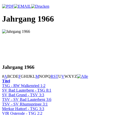
Jahrgang 1966
Jahrgang 1966
#
A
B
C
D
E
F
G
H
I
J
K
L
M
N
O
P
Q
R
S
T
U
V
W
X
Y
Z
Titel
TSG - RW Walkenried 1:2
SV Bad Lauterberg - TSG 8:1
SV Bad Grund - TSV 3:3
TSV - SV Bad Lauterberg 3:6
TSV - SV Rhumspringe 3:1
Merkur Hattorf - TSG 3:3
VfR Osterode - TSG 2:2