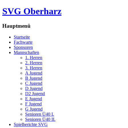
SVG Oberharz
Hauptmenü
Startseite
Fachwarte
Sponsoren
Mannschaften
1. Herren
2. Herren
3. Herren
A Jugend
B Jugend
C Jugend
D Jugend
D2 Jugend
E Jugend
F Jugend
G Jugend
Senioren Ü40 I.
Senioren Ü40 II.
Spielberichte SVG