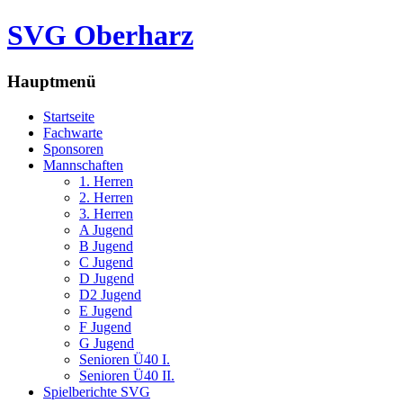
SVG Oberharz
Hauptmenü
Startseite
Fachwarte
Sponsoren
Mannschaften
1. Herren
2. Herren
3. Herren
A Jugend
B Jugend
C Jugend
D Jugend
D2 Jugend
E Jugend
F Jugend
G Jugend
Senioren Ü40 I.
Senioren Ü40 II.
Spielberichte SVG