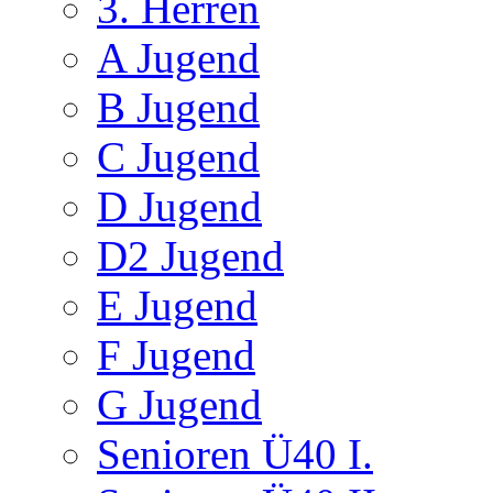
3. Herren
A Jugend
B Jugend
C Jugend
D Jugend
D2 Jugend
E Jugend
F Jugend
G Jugend
Senioren Ü40 I.