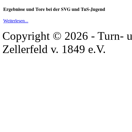
Ergebnisse und Tore bei der SVG und TuS-Jugend
Weiterlesen...
Copyright © 2026 - Turn- u
Zellerfeld v. 1849 e.V.