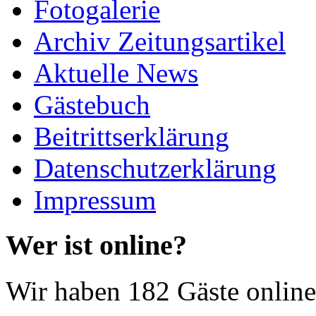
Fotogalerie
Archiv Zeitungsartikel
Aktuelle News
Gästebuch
Beitrittserklärung
Datenschutzerklärung
Impressum
Wer ist online?
Wir haben 182 Gäste online