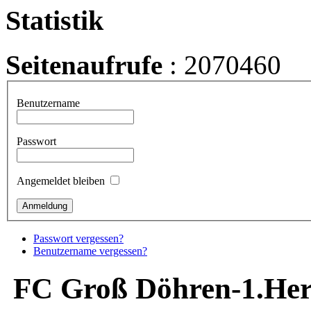
Statistik
Seitenaufrufe
: 2070460
Benutzername
Passwort
Angemeldet bleiben
Passwort vergessen?
Benutzername vergessen?
FC Groß Döhren-1.Her