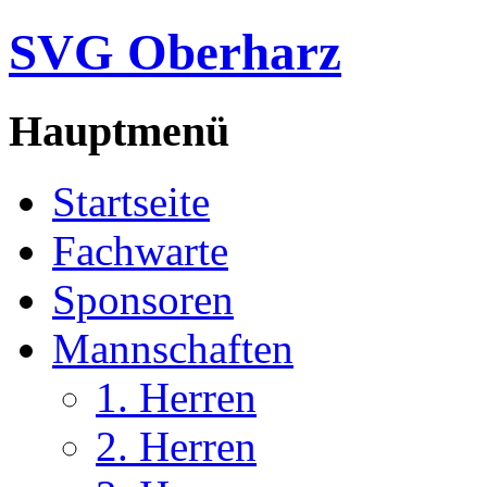
SVG Oberharz
Hauptmenü
Startseite
Fachwarte
Sponsoren
Mannschaften
1. Herren
2. Herren