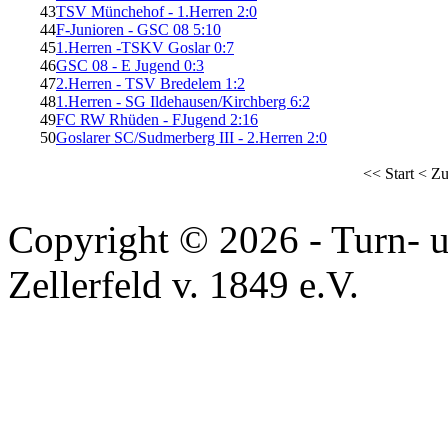
43
TSV Münchehof - 1.Herren 2:0
44
F-Junioren - GSC 08 5:10
45
1.Herren -TSKV Goslar 0:7
46
GSC 08 - E Jugend 0:3
47
2.Herren - TSV Bredelem 1:2
48
1.Herren - SG Ildehausen/Kirchberg 6:2
49
FC RW Rhüden - FJugend 2:16
50
Goslarer SC/Sudmerberg III - 2.Herren 2:0
<<
Start
<
Zu
Copyright © 2026 - Turn- u
Zellerfeld v. 1849 e.V.