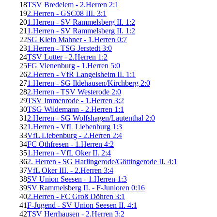
18
TSV Bredelem - 2.Herren 2:1
19
2.Herren - GSC08 III. 3:1
20
1.Herren - SV Rammelsberg II. 1:2
21
1.Herren - SV Rammelsberg II. 1:2
22
SG Klein Mahner - 1.Herren 0:7
23
1.Herren - TSG Jerstedt 3:0
24
TSV Lutter - 2.Herren 1:2
25
FG Vienenburg - 1.Herren 5:0
26
2.Herren - VfR Langelsheim II. 1:1
27
1.Herren - SG Ildehausen/Kirchberg 2:0
28
2.Herren - TSV Westerode 2:0
29
TSV Immenrode - 1.Herren 3:2
30
TSG Wildemann - 2.Herren 1:1
31
2.Herren - SG Wolfshagen/Lautenthal 2:0
32
1.Herren - VfL Liebenburg 1:3
33
VfL Liebenburg - 2.Herren 2:4
34
FC Othfresen - 1.Herren 4:2
35
1.Herren - VfL Oker II. 2:4
36
2. Herren - SG Harlingerode/Göttingerode II. 4:1
37
VfL Oker III. - 2.Herren 3:4
38
SV Union Seesen - 1.Herren 1:3
39
SV Rammelsberg II. - F-Junioren 0:16
40
2.Herren - FC Groß Döhren 3:1
41
F-Jugend - SV Union Seesen II. 4:1
42
TSV Herrhausen - 2.Herren 3:2