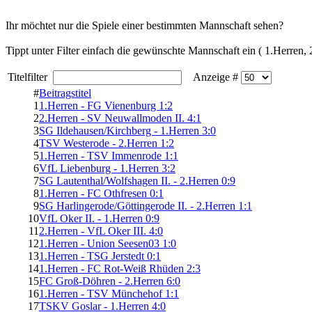
Ihr möchtet nur die Spiele einer bestimmten Mannschaft sehen?
Tippt unter Filter einfach die gewünschte Mannschaft ein ( 1.Herren
Titelfilter
Anzeige #
#
Beitragstitel
1
1.Herren - FG Vienenburg 1:2
2
2.Herren - SV Neuwallmoden II. 4:1
3
SG Ildehausen/Kirchberg - 1.Herren 3:0
4
TSV Westerode - 2.Herren 1:2
5
1.Herren - TSV Immenrode 1:1
6
VfL Liebenburg - 1.Herren 3:2
7
SG Lautenthal/Wolfshagen II. - 2.Herren 0:9
8
1.Herren - FC Othfresen 0:1
9
SG Harlingerode/Göttingerode II. - 2.Herren 1:1
10
VfL Oker II. - 1.Herren 0:9
11
2.Herren - VfL Oker III. 4:0
12
1.Herren - Union Seesen03 1:0
13
1.Herren - TSG Jerstedt 0:1
14
1.Herren - FC Rot-Weiß Rhüden 2:3
15
FC Groß-Döhren - 2.Herren 6:0
16
1.Herren - TSV Münchehof 1:1
17
TSKV Goslar - 1.Herren 4:0