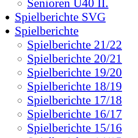
Senioren Ü40 II.
Spielberichte SVG
Spielberichte
Spielberichte 21/22
Spielberichte 20/21
Spielberichte 19/20
Spielberichte 18/19
Spielberichte 17/18
Spielberichte 16/17
Spielberichte 15/16