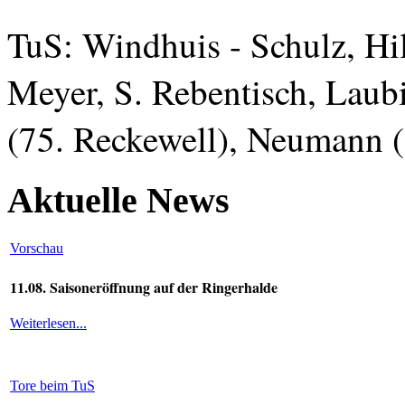
TuS: Windhuis - Schulz, Hil
Meyer, S. Rebentisch, Laubi
(75. Reckewell), Neumann (
Aktuelle News
Vorschau
11.08. Saisoneröffnung auf der Ringerhalde
Weiterlesen...
Tore beim TuS