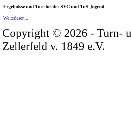
Ergebnisse und Tore bei der SVG und TuS-Jugend
Weiterlesen...
Copyright © 2026 - Turn- u
Zellerfeld v. 1849 e.V.