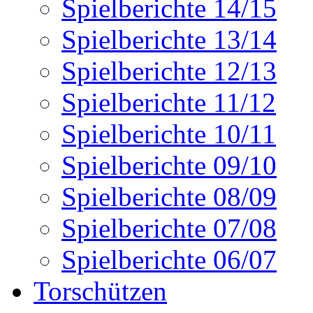
Spielberichte 14/15
Spielberichte 13/14
Spielberichte 12/13
Spielberichte 11/12
Spielberichte 10/11
Spielberichte 09/10
Spielberichte 08/09
Spielberichte 07/08
Spielberichte 06/07
Torschützen