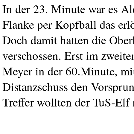
In der 23. Minute war es Al
Flanke per Kopfball das erlö
Doch damit hatten die Ober
verschossen. Erst im zweite
Meyer in der 60.Minute, mi
Distanzschuss den Vorspru
Treffer wollten der TuS-Elf 