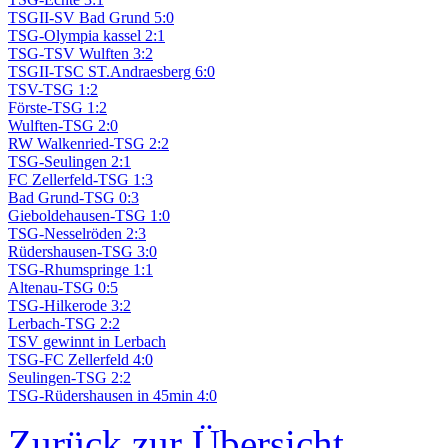
TSGII-SV Bad Grund 5:0
TSG-Olympia kassel 2:1
TSG-TSV Wulften 3:2
TSGII-TSC ST.Andraesberg 6:0
TSV-TSG 1:2
Förste-TSG 1:2
Wulften-TSG 2:0
RW Walkenried-TSG 2:2
TSG-Seulingen 2:1
FC Zellerfeld-TSG 1:3
Bad Grund-TSG 0:3
Gieboldehausen-TSG 1:0
TSG-Nesselröden 2:3
Rüdershausen-TSG 3:0
TSG-Rhumspringe 1:1
Altenau-TSG 0:5
TSG-Hilkerode 3:2
Lerbach-TSG 2:2
TSV gewinnt in Lerbach
TSG-FC Zellerfeld 4:0
Seulingen-TSG 2:2
TSG-Rüdershausen in 45min 4:0
Zurück zur Übersicht