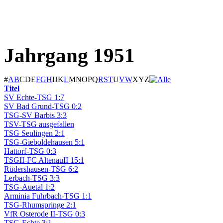
Jahrgang 1951
#
A
B
C
D
E
F
G
H
I
J
K
L
M
N
O
P
Q
R
S
T
U
V
W
X
Y
Z
Titel
SV Echte-TSG 1:7
SV Bad Grund-TSG 0:2
TSG-SV Barbis 3:3
TSV-TSG ausgefallen
TSG Seulingen 2:1
TSG-Gieboldehausen 5:1
Hattorf-TSG 0:3
TSGII-FC AltenauII 15:1
Rüdershausen-TSG 6:2
Lerbach-TSG 3:3
TSG-Auetal 1:2
Arminia Fuhrbach-TSG 1:1
TSG-Rhumspringe 2:1
VfR Osterode II-TSG 0:3
TSG-Echte 3:1