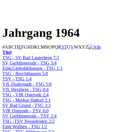
Jahrgang 1964
#
A
B
C
D
E
F
G
H
I
J
K
L
M
N
O
P
Q
R
S
T
U
V
W
X
Y
Z
Titel
TSG - SV Bad Lauterberg 7:3
SV Gerblingerode - TSG 3:4
Eintr.Gieboldehausen - TSG 1:3
TSG - Brochthausen 5:0
TSV - TSG 1:4
VfL Duderstadt - TSG 5:0
VfL Herzberg - TSG 0:4
TSG - VfR Osterode 2:4
TSG - Merkur Hattorf 2:1
SV Bad Grund - TSG 3:3
VfR Osterode - TSV 6:0
SV Gerblingerode - TSV 2:4
TSG -TSV Nesselröden 2:2
Eintr.Wulften - TSG 1:2
TSG - TSG Wildemann 7:2