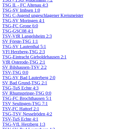
TSG II. - FC Altenau 4:3
TSG-SV Imbsen 1:0
TSG C-Jugend ungeschlagener Kreismeister
TSG-SV Moringen 4:1
TSG-FC Grone 6:0
TSG-GSC08 4:1
TSV-VfR Langelsheim 2:3
SV Förste-TSG 1:1
TSG-SV Lautenthal 5:1
VFl Herzberg-TSG 2:3
TSG-Eintracht Gieboldehausen 2:1
VfR Osterode-TSG 2:1
SV Bilshausen-TSV 2:2
TSV-TSG 0:0
TSG-SV Bad Lauterberg 2:0
SV Bad Grund-TSG 2:1
TSG-TuS Echte 4:3
SV Rhumspringe-TSG 0:0
TSG-FC Brochthausen 5:1
TSV Seulingen-TSG 7:1
TSV-FC Hattorf 2:1
TSG-TSV Nesselröden 4:2
TSV-TuS Echte 4:1
TSG-VfL Herzberg 1:3