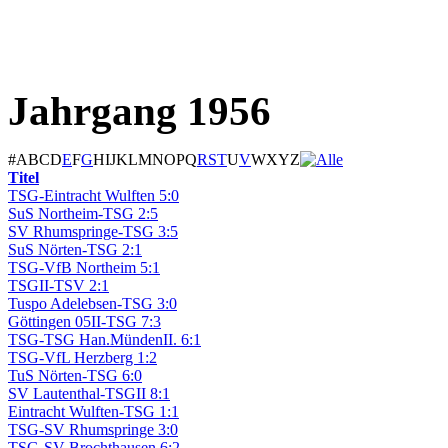
Jahrgang 1956
#
A
B
C
D
E
F
G
H
I
J
K
L
M
N
O
P
Q
R
S
T
U
V
W
X
Y
Z
Titel
TSG-Eintracht Wulften 5:0
SuS Northeim-TSG 2:5
SV Rhumspringe-TSG 3:5
SuS Nörten-TSG 2:1
TSG-VfB Northeim 5:1
TSGII-TSV 2:1
Tuspo Adelebsen-TSG 3:0
Göttingen 05II-TSG 7:3
TSG-TSG Han.MündenII. 6:1
TSG-VfL Herzberg 1:2
TuS Nörten-TSG 6:0
SV Lautenthal-TSGII 8:1
Eintracht Wulften-TSG 1:1
TSG-SV Rhumspringe 3:0
TSG-SV Brochthausen 6:2