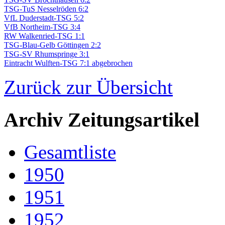
TSG-TuS Nesselröden 6:2
VfL Duderstadt-TSG 5:2
VfB Northeim-TSG 3:4
RW Walkenried-TSG 1:1
TSG-Blau-Gelb Göttingen 2:2
TSG-SV Rhumspringe 3:1
Eintracht Wulften-TSG 7:1 abgebrochen
Zurück zur Übersicht
Archiv Zeitungsartikel
Gesamtliste
1950
1951
1952