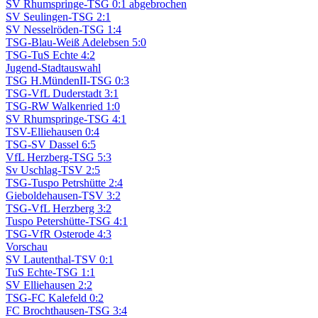
SV Rhumspringe-TSG 0:1 abgebrochen
SV Seulingen-TSG 2:1
SV Nesselröden-TSG 1:4
TSG-Blau-Weiß Adelebsen 5:0
TSG-TuS Echte 4:2
Jugend-Stadtauswahl
TSG H.MündenII-TSG 0:3
TSG-VfL Duderstadt 3:1
TSG-RW Walkenried 1:0
SV Rhumspringe-TSG 4:1
TSV-Elliehausen 0:4
TSG-SV Dassel 6:5
VfL Herzberg-TSG 5:3
Sv Uschlag-TSV 2:5
TSG-Tuspo Petrshütte 2:4
Gieboldehausen-TSV 3:2
TSG-VfL Herzberg 3:2
Tuspo Petershütte-TSG 4:1
TSG-VfR Osterode 4:3
Vorschau
SV Lautenthal-TSV 0:1
TuS Echte-TSG 1:1
SV Elliehausen 2:2
TSG-FC Kalefeld 0:2
FC Brochthausen-TSG 3:4