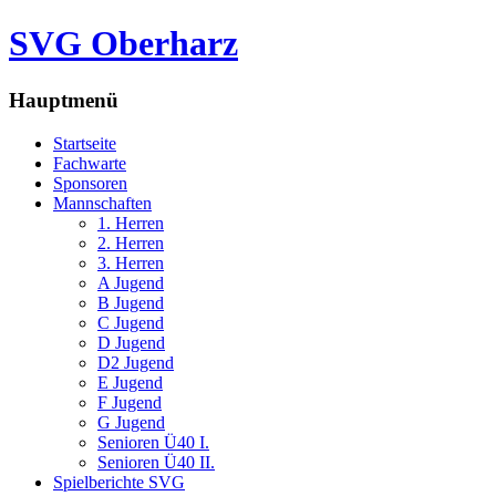
SVG Oberharz
Hauptmenü
Startseite
Fachwarte
Sponsoren
Mannschaften
1. Herren
2. Herren
3. Herren
A Jugend
B Jugend
C Jugend
D Jugend
D2 Jugend
E Jugend
F Jugend
G Jugend
Senioren Ü40 I.
Senioren Ü40 II.
Spielberichte SVG