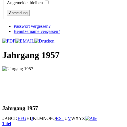
Angemeldet bleiben
Passwort vergessen?
Benutzername vergessen?
Jahrgang 1957
Jahrgang 1957
#
A
B
C
D
E
F
G
H
I
J
K
L
M
N
O
P
Q
R
S
T
U
V
W
X
Y
Z
Titel