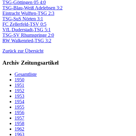
TSG-Göttingen 05 4:0
TSG-Blau-Weiß Adelebsen 3:2
Eintracht Wulften-TSG 2:3
TSG-SuS Nörten 3:1
FC Zellerfeld-TSV 0:5
VfL Duderstadt-TSG 5:1
TSG-SV Rhumspringe 2:0
RW Walkenried-TSG 3:2
Zurück zur Übersicht
Archiv Zeitungsartikel
Gesamtliste
1950
1951
1952
1953
1954
1955
1956
1957
1958
1962
1963