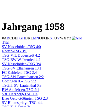
Jahrgang 1958
#
A
B
C
D
E
F
G
H
I
J
K
L
M
N
O
P
Q
R
S
T
U
V
W
X
Y
Z
Titel
SV Nesselröden-TSG 4:0
Nörten-TSG 3:1
TSG-VfL Duderstadt 4:2
TSG-RW Walkenried 4:2
SV Nesselröden-TSG 3:4
TSG-SV Elliehausen 13:1
FC Kahlefeld-TSG 2:4
TSG-SW Brochthausen 2:2
Göttingen 05-TSG 5:2
TSGII.-SV Lautenthal 0:3
BW Adelebsen-TSG 2:1
VfL Herzberg-TSG 1:4
Blau Gelb Göttingen-TSG 2:3
SV Rhumspringe-TSG 4:4
TSG-TuS Echte 7:1