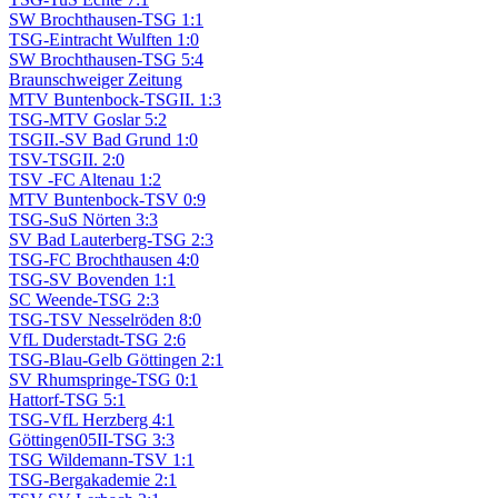
SW Brochthausen-TSG 1:1
TSG-Eintracht Wulften 1:0
SW Brochthausen-TSG 5:4
Braunschweiger Zeitung
MTV Buntenbock-TSGII. 1:3
TSG-MTV Goslar 5:2
TSGII.-SV Bad Grund 1:0
TSV-TSGII. 2:0
TSV -FC Altenau 1:2
MTV Buntenbock-TSV 0:9
TSG-SuS Nörten 3:3
SV Bad Lauterberg-TSG 2:3
TSG-FC Brochthausen 4:0
TSG-SV Bovenden 1:1
SC Weende-TSG 2:3
TSG-TSV Nesselröden 8:0
VfL Duderstadt-TSG 2:6
TSG-Blau-Gelb Göttingen 2:1
SV Rhumspringe-TSG 0:1
Hattorf-TSG 5:1
TSG-VfL Herzberg 4:1
Göttingen05II-TSG 3:3
TSG Wildemann-TSV 1:1
TSG-Bergakademie 2:1